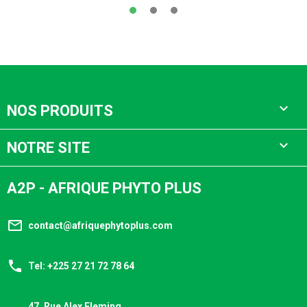

NOS PRODUITS

NOTRE SITE
A2P - AFRIQUE PHYTO PLUS
mail_outline
contact@afriquephytoplus.com
phone
Tel: +225 27 21 72 78 64
47, Rue Alex Fleming