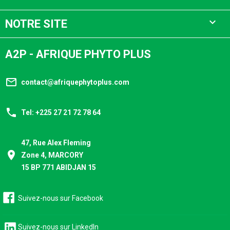

NOTRE SITE
A2P - AFRIQUE PHYTO PLUS
mail_outline
contact@afriquephytoplus.com
phone
Tel: +225 27 21 72 78 64
47, Rue Alex Fleming
place
Zone 4, MARCORY
15 BP 771 ABIDJAN 15
Suivez-nous sur Facebook
Suivez-nous sur LinkedIn