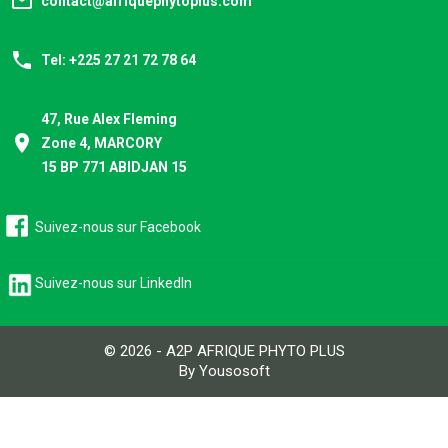
mail_outline
contact@afriquephytoplus.com
phone
Tel: +225 27 21 72 78 64
47, Rue Alex Fleming
place
Zone 4, MARCORY
15 BP 771 ABIDJAN 15
Suivez-nous sur Facebook
Suivez-nous sur LinkedIn
© 2026 - A2P AFRIQUE PHYTO PLUS
By Yousosoft