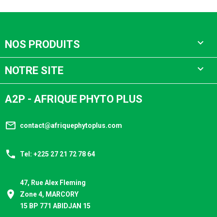

NOS PRODUITS

NOTRE SITE
A2P - AFRIQUE PHYTO PLUS
mail_outline
contact@afriquephytoplus.com
phone
Tel: +225 27 21 72 78 64
47, Rue Alex Fleming
place
Zone 4, MARCORY
15 BP 771 ABIDJAN 15