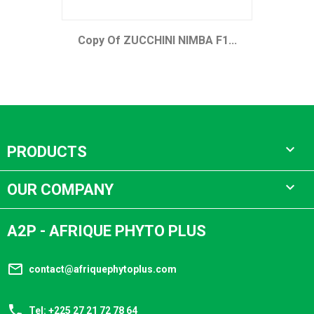
Copy Of ZUCCHINI NIMBA F1...

PRODUCTS

OUR COMPANY
A2P - AFRIQUE PHYTO PLUS
mail_outline
contact@afriquephytoplus.com
phone
Tel: +225 27 21 72 78 64