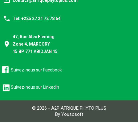
mail_outline
contact@afriquephytoplus.com
phone
Tel: +225 27 21 72 78 64
47, Rue Alex Fleming
place
Zone 4, MARCORY
15 BP 771 ABIDJAN 15
Suivez-nous sur Facebook
Suivez-nous sur LinkedIn
© 2026 - A2P AFRIQUE PHYTO PLUS
By Yousosoft