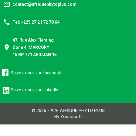
mail_outline
contact@afriquephytoplus.com
phone
Tel: +225 27 21 72 78 64
47, Rue Alex Fleming
place
Zone 4, MARCORY
15 BP 771 ABIDJAN 15
Suivez-nous sur Facebook
Suivez-nous sur LinkedIn
© 2026 - A2P AFRIQUE PHYTO PLUS
By Yousosoft