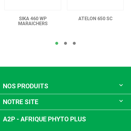
WP
ATELON 650 SC
UPERCUT 250 
RS

NOS PRODUITS

NOTRE SITE
A2P - AFRIQUE PHYTO PLUS