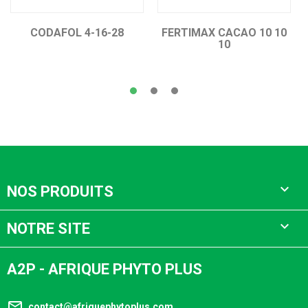
CODAFOL 4-16-28
FERTIMAX CACAO 10 10
10

NOS PRODUITS

NOTRE SITE
A2P - AFRIQUE PHYTO PLUS
mail_outline
contact@afriquephytoplus.com