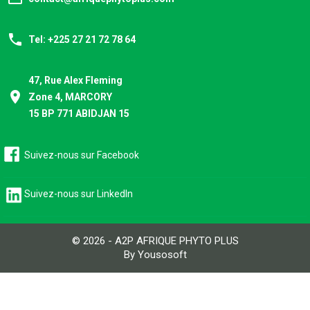
phone
Tel: +225 27 21 72 78 64
47, Rue Alex Fleming
place
Zone 4, MARCORY
15 BP 771 ABIDJAN 15
Suivez-nous sur Facebook
Suivez-nous sur LinkedIn
© 2026 - A2P AFRIQUE PHYTO PLUS
By Yousosoft